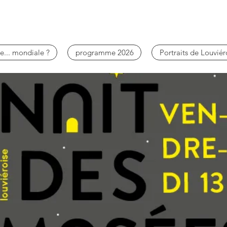
e... mondiale ?
programme 2026
Portraits de Louviér