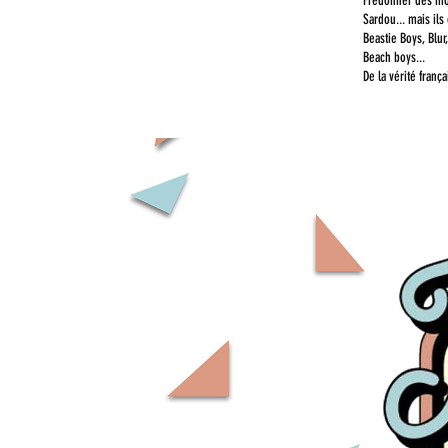
Fredonner des mor
Sardou... mais ils
Beastie Boys, Blur
Beach boys...
De la vérité frança