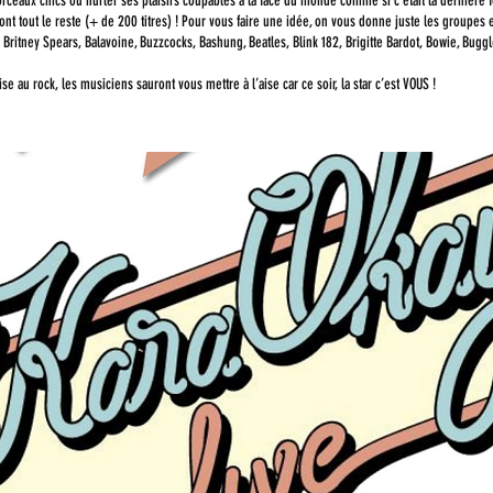
ceaux chics ou hurler ses plaisirs coupables à
la face du monde comme si c'était la dernière 
 ont tout le reste (+ de 200
titres) !
Pour vous faire une idée, on vous donne juste les groupes et
, Britney Spears, Balavoine,
Buzzcocks, Bashung, Beatles, Blink 182, Brigitte Bardot, Bowie, Buggl
ise au rock, les musiciens sauront vous mettre à l’aise car ce soir, la star c’est VOUS !