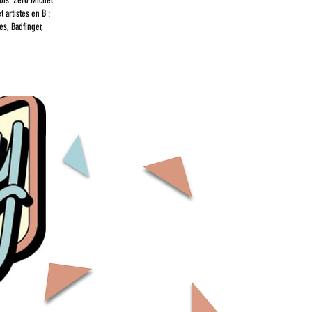
fois. Zéro Michel
 artistes en B :
es, Badfinger,