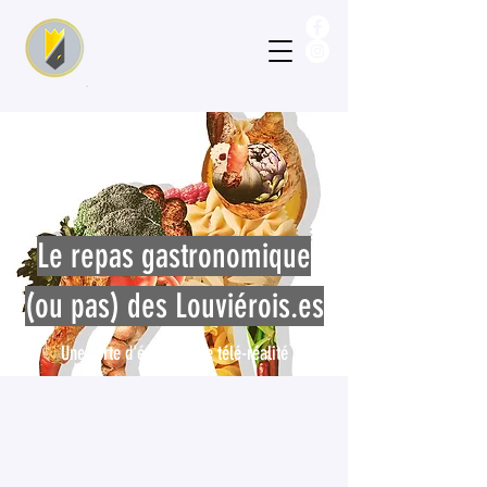
Le repas
gastronomique
(ou pas) des Louviérois.es
Une sorte d'émission de télé-réalité