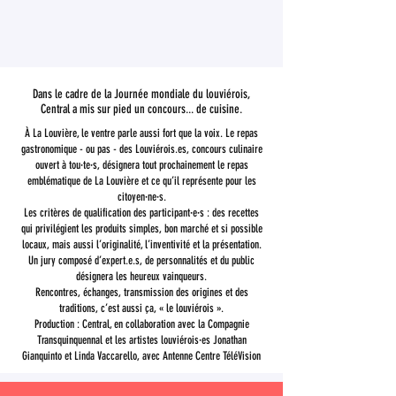
Dans le cadre de la Journée mondiale du louviérois,
Central a mis sur pied un concours... de cuisine.
À La Louvière, le ventre parle aussi fort que la voix. Le repas
gastronomique - ou pas - des Louviérois.es, concours culinaire
ouvert à tou·te·s, désignera tout prochainement le repas
emblématique de La Louvière et ce qu’il représente pour les
citoyen·ne·s.
Les critères de qualification des participant·e·s : des recettes
qui privilégient les produits simples, bon marché et si possible
locaux, mais aussi l’originalité, l’inventivité et la présentation.
Un jury composé d’expert.e.s, de personnalités et du public
désignera les heureux vainqueurs.
Rencontres, échanges, transmission des origines et des
traditions, c’est aussi ça, « le louviérois ».
Production : Central, en collaboration avec la Compagnie
Transquinquennal et les artistes louviérois·es Jonathan
Gianquinto et Linda Vaccarello, avec Antenne Centre T
éléVision