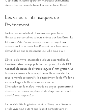
C’est certain, cette opération marquera un tournant
dans notre manière de travailler au centre culturel.
Les valeurs intrinsèques de
l'évènement
La Journée mondiale du louviérois ne peut faire
l'impasse sur certaines valeurs chères aux louviérois. Le
13 février 2020 nous avons présenté le projet aux
acteurs socio-culturels louviérois et nous leur avons
demandé ce que représentait leur ville pour eux :
L’être- et le vivre-ensemble : valeurs essentielles du
louviérois. Avec une population comptant plus de 100
nationalités issues de diverses vagues d’immigration, La
Louvière a inventé le concept de multiculturalité. Ici,
tout le monde se connaît, la cinquième ville de Wallonie
est un village à taille urbaine en somme.
L’inclusion est le maître-mot de ce projet : permettre à
chacun.e de trouver sa place et de s’exprimer en étant
valorisé.e et respecté.e.
La convivialité, la générosité et la fête y constituent un
art de vivre tout autant que l’esprit contestataire et