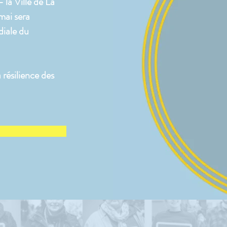
la Ville de La
 mai sera
diale du
 résilience des