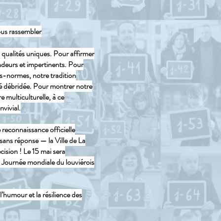
ous rassembler
 qualités uniques. Pour affirmer
ondeurs et impertinents. Pour
s-normes, notre tradition
té débridée. Pour montrer notre
re multiculturelle, à ce
nvivial.
e reconnaissance officielle
ns réponse — la Ville de La
cision ! Le 15 mai sera
a Journée mondiale du louviérois
l’humour et la résilience des