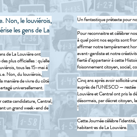
. Non, le louviérois,
Un fantastique prétexte pour n
érise les gens de La
Pour reconnaitre et célébrer nos
à quel point nos esprits sont fr
affirmer notre tempérament hor
avant-gardiste et notre créativi
ens de La Louvière ont
fierté d’appartenir à cette Histoi
plus officielles : qu'elle
foisonnement citoyen, social, co
viérois, tous les 15-mai à
e. Non, du louviérois,
Cinq ans après avoir sollicité un
 la manière de vivre du côté
auprès de l’UNESCO — restée sa
 partagé universellement.
Louvière et Central ont pris la dé
désormais, par décret citoyen, l
r cette candidature, Central,
!
saient un grand week-end de
Cette Journée célèbre l’identité, 
habitant·es de La Louvière.