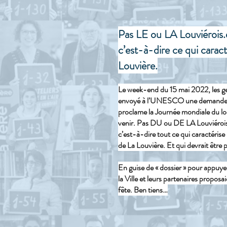
​Pas LE ou LA Louviérois.e
c’est-à-dire ce qui caract
Louvière.
Le week-end du 15 mai 2022, les g
envoyé à l’UNESCO une demande des 
proclame la Journée mondiale du lou
venir. Pas DU ou DE LA Louviérois.
c’est-à-dire tout ce qui caractérise
de La Louvière. Et qui devrait être
En guise de « dossier » pour appuye
la Ville et leurs partenaires propo
fête. Ben tiens…